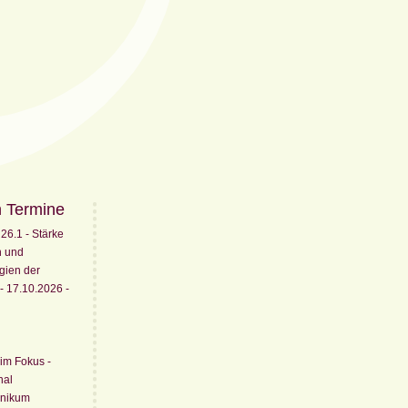
n Termine
6.1 - Stärke
n und
egien der
- 17.10.2026 -
 im Fokus -
nal
inikum