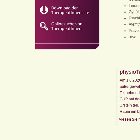
Innere
Gynäk
Psychi
Atemt
Präven
uvw.
physioT
Am 1.6.202
außergewöhn
Teilnehmer
GUP auf der
Urstein tei
Raum ein bi
>lesen Sie