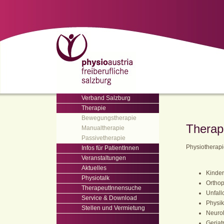
Verband Salzburg
Therapie
Bewegungstherapie
Therap
Manualtherapie
Passivetherapie
Physiotherapi
Infos für PatientInnen
Veranstaltungen
Aktuelles
Kinder
Physiotalk
Ortho
TherapeutInnensuche
Unfall
Service & Download
Physik
Stellen und Vermietung
Neuro
Geriat