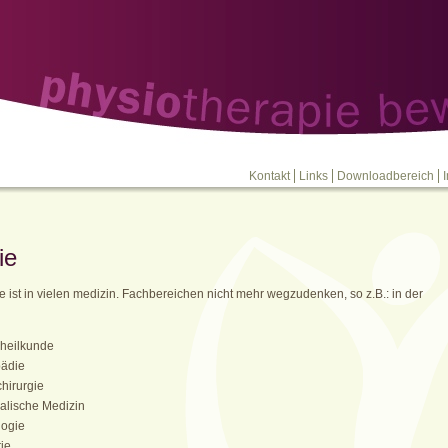
Kontakt
Links
Downloadbereich
ie
e ist in vielen medizin. Fachbereichen nicht mehr wegzudenken, so z.B.: in der
heilkunde
pädie
chirurgie
alische Medizin
logie
rie