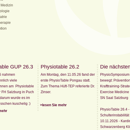
 Medizin
ologie
atrie
herapie
tion
able GUP 26.3
Physiotable 26.2
Die nächste
6 nahmen
Am Montag, den 11.05.26 fand der
PhysioSymposium 2
lich viele
erste PhysioTable Pongau statt.
bewegt: Präventio
Innen am Physiotable
Zum Thema Hüft-TEP referierte Dr.
Krafttraining-Strat
 FH Salzburg in Puch
Zinser.
Exercise Medicine 
l, darum wurde es im
SN Saal Salzburg
sschen kuschelig :)
>lesen Sie mehr
PhysioTable 26.4 -
 mehr
Schulterinstabilität
10.11.2026 - Kardi
Schwarzenberg Kl